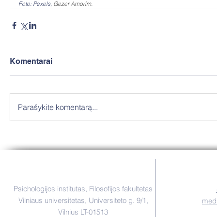
Foto: Pexels, 
Gezer Amorim. 
Komentarai
Parašykite komentarą...
Instituto adresas:
Psichologijos institutas, Filosofijos fakultetas
Vilniaus universitetas, Universiteto g. 9/1,
medi
Vilnius LT-01513