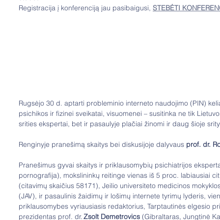
Registracija į konferenciją jau pasibaigusi, 
STEBĖTI KONFERENC
Rugsėjo 30 d. aptarti probleminio interneto naudojimo (PIN) keli
psichikos ir fizinei sveikatai, visuomenei – susitinka ne tik Liet
srities ekspertai, bet ir pasaulyje plačiai žinomi ir daug šioje sri
Renginyje pranešimą skaitys bei diskusijoje dalyvaus 
prof. dr. 
Pranešimus gyvai skaitys ir priklausomybių psichiatrijos eksperta
pornografija), mokslininkų reitinge vienas iš 5 proc. labiausiai c
(citavimų skaičius 58171), Jeilio universiteto medicinos mokyklos
(JAV), ir pasaulinis žaidimų ir lošimų internete tyrimų lyderis, vie
priklausomybes vyriausiasis redaktorius, Tarptautinės elgesio pr
prezidentas prof. dr. 
Zsolt Demetrovics 
(Gibraltaras, Jungtinė Kar