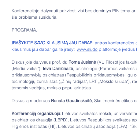
Konferencijoje dalyvauti pakviesti visi besidomintys PIN tema ar
šia problema susiduria.  
PROGRAMA
.
ĮRAŠYKITE SAVO KLAUSIMĄ JAU DABAR:
 antros konferencijos 
klausimus jau dabar galite įrašyti 
www.sli.do
 platformoje įvedus
Diskusijoje dalyvaus prof. dr. 
Roma Jusienė
 (VU Filosofijos fakult
„Media vaikai"), 
Ieva Daniūnaitė
, psichologė (Paramos vaikams c
priklausomybių psichiatras (Respublikinis priklausomybės ligų ce
technologijų žurnalistas („Žinių radijas", LRT „Mokslo sriuba"), radi
temomis vedėjas, mokslo populiarintojas. 
Diskusiją moderuos 
Renata Gaudinskaitė
, Skaitmeninės etikos c
Konferenciją organizuoja:
 Lietuvos sveikatos mokslų universitet
psichiatrijos draugija (LBPD), Lietuvos Respublikos sveikatos a
Higienos institutas (HI), Lietuvos psichiatrų asociacija (LPA) ir 
Sk