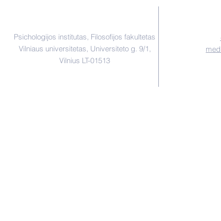
Instituto adresas:
Psichologijos institutas, Filosofijos fakultetas
Vilniaus universitetas, Universiteto g. 9/1,
medi
Vilnius LT-01513