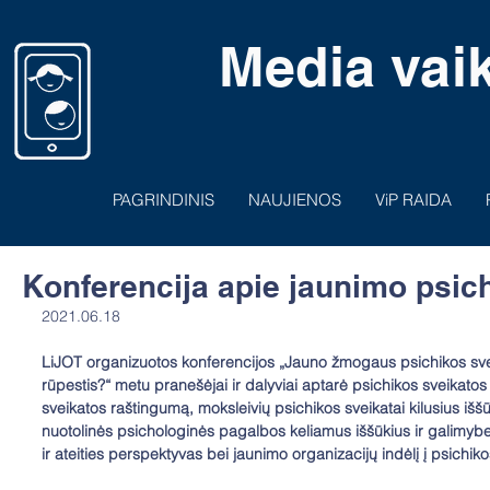
Media vaik
PAGRINDINIS
NAUJIENOS
ViP RAIDA
Konferencija apie jaunimo psic
2021.06.18
LiJOT organizuotos konferencijos 
„Jauno žmogaus psichikos sveik
rūpestis?“ 
metu pranešėjai ir dalyviai aptarė psichikos sveikato
sveikatos raštingumą, moksleivių psichikos sveikatai kilusius išš
nuotolinės psichologinės pagalbos keliamus iššūkius ir galimyb
ir ateities perspektyvas bei jaunimo organizacijų indėlį į psichiko